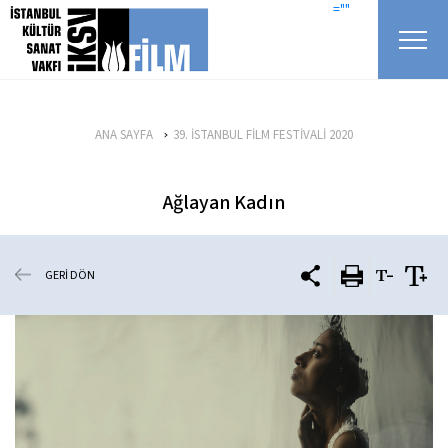
icerigi atla
=""
ANA SAYFA
39. İSTANBUL FİLM FESTİVALİ 2020
Ağlayan Kadın
GERİ DÖN