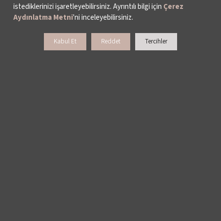
istediklerinizi işaretleyebilirsiniz. Ayrıntılı bilgi için
Çerez
Aydınlatma Metni
'ni inceleyebilirsiniz.
Kabul Et
Reddet
Tercihler