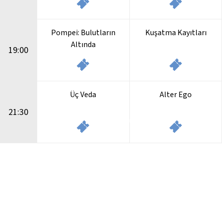
vgilerle
Pompei: Bulutların
Kuşatma Kayıtları
Altında
19:00
manı
Üç Veda
Alter Ego
ak
21:30