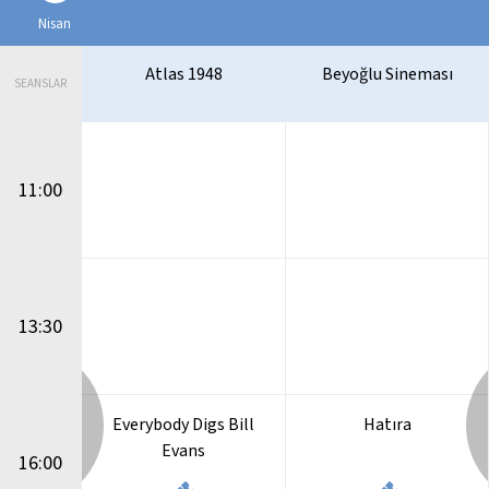
Nisan
nema Evi
Atlas 1948
Beyoğlu Sineması
SEANSLAR
11:00
13:30
Sonra
Everybody Digs Bill
Hatıra
Evans
16:00