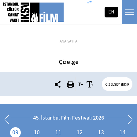
icerigi atla
=""
EN
ANA SAYFA
Çizelge
ÇİZELGEYİ İNDİR
45. İstanbul Film Festivali 2026
09
10
11
12
13
14