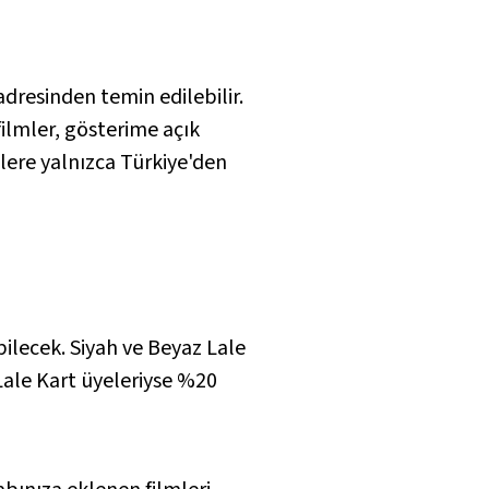
dresinden temin edilebilir.
filmler, gösterime açık
lere yalnızca Türkiye'den
ilecek. Siyah ve Beyaz Lale
 Lale Kart üyeleriyse %20