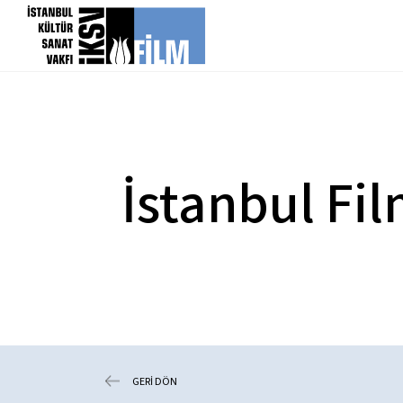
icerigi atla
İstanbul Fil
GERİ DÖN