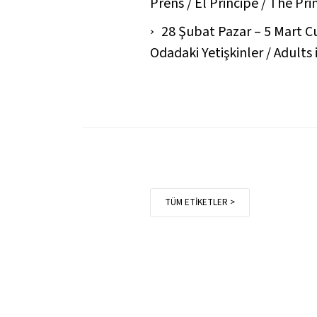
Prens / El Principe / The Pri
28 Şubat Pazar – 5 Mart 
Odadaki Yetişkinler / Adults
TÜM ETİKETLER >