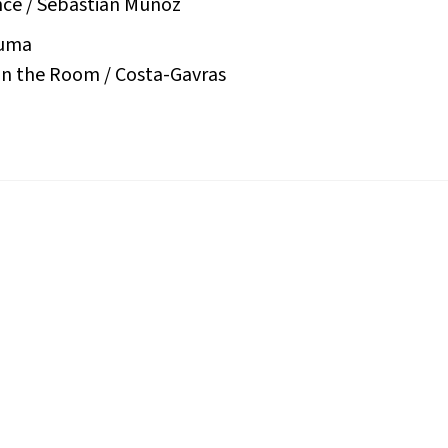
nce /
Sebastián Muñoz
Cuma
 in the Room /
Costa-Gavras