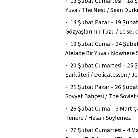
13 Şubat Cumartesi – 18
Yuva / The Nest /
Sean Durk
14 Şubat Pazar – 19 Şuba
Gözyaşlarının Tuzu / Le sel d
19 Şubat Cuma – 24 Şuba
Alelade Bir Yuva / Nowhere S
20 Şubat Cumartesi – 25
Şarküteri / Delicatessen /
Je
21 Şubat Pazar – 26 Şuba
Sovyet Bahçesi / The Soviet
26 Şubat Cuma – 3 Mart 
Tenere /
Hasan Söylemez
27 Şubat Cumartesi – 4 M