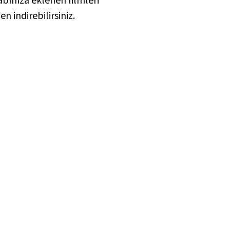
abınıza eklenen filmleri
den indirebilirsiniz.