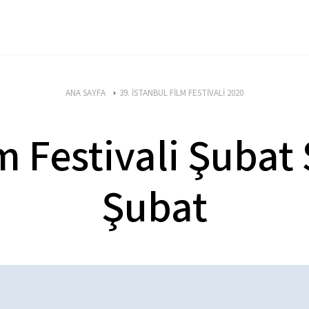
ANA SAYFA
39. İSTANBUL FİLM FESTİVALİ 2020
m Festivali Şubat 
Şubat