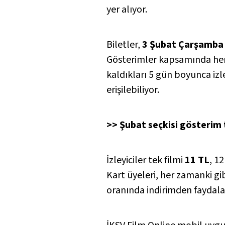
yer alıyor.
Biletler,
3 Şubat Çarşamba
Gösterimler kapsamında her g
kaldıkları 5 gün boyunca izl
erişilebiliyor.
>> Şubat seçkisi gösterim ta
İzleyiciler tek filmi
11 TL
, 1
Kart üyeleri, her zamanki gi
oranında indirimden faydala