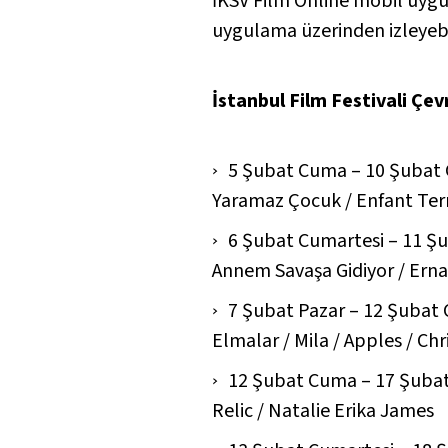
İKSV Film Online mobil uygul
uygulama üzerinden izleyebi
İstanbul Film Festivali Çevr
5 Şubat Cuma – 10 Şubat
Yaramaz Çocuk / Enfant Terr
6 Şubat Cumartesi – 11 
Annem Savaşa Gidiyor / Erna i
7 Şubat Pazar – 12 Şubat
Elmalar / Mila / Apples /
Chr
12 Şubat Cuma – 17 Şuba
Relic /
Natalie Erika James