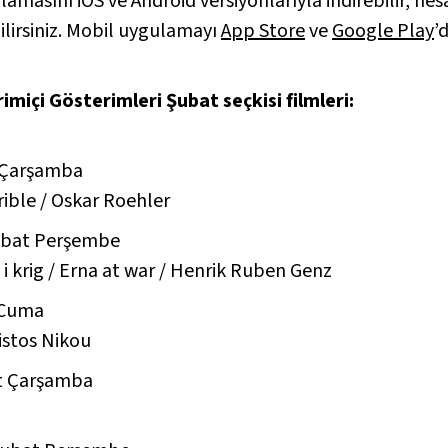
amasını iOS ve Android versiyonlarıyla indirebilir, hes
lirsiniz. Mobil uygulamayı
App Store
ve
Google Play
’
imiçi Gösterimleri Şubat seçkisi filmleri:
 Çarşamba
ible /
Oskar Roehler
Şubat Perşembe
 krig / Erna at war /
Henrik Ruben Genz
 Cuma
istos Nikou
t Çarşamba