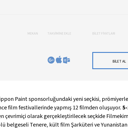
MEKAN
TAKVİMİNE EKLE
BİLET FİYATLARI
BİLET AL
Nippon Paint sponsorluğundaki yeni seçkisi, prömiyerler
e film festivallerinde yapmış 12 filmden oluşuyor.
5-
n çevrimiçi olarak gerçekleştirilecek seçkide Filmekim
lü belgeseli
Tenere
, kült film
Şarküteri
ve Yunanistan