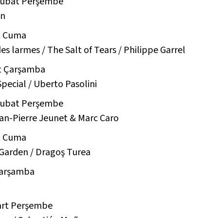
 Şubat Perşembe
in
t Cuma
es larmes / The Salt of Tears /
Philippe Garrel
t Çarşamba
pecial /
Uberto Pasolini
 Şubat Perşembe
an-Pierre Jeunet & Marc Caro
t Cuma
 Garden /
Dragoş Turea
Çarşamba
art Perşembe