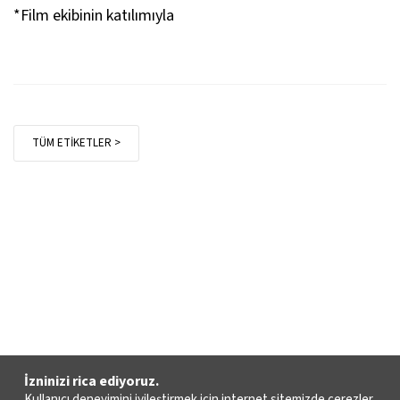
*Film ekibinin katılımıyla
TÜM ETİKETLER >
İzninizi rica ediyoruz.
Kullanıcı deneyimini iyileştirmek için internet sitemizde çerezler