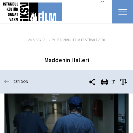
icerigi atla
=""
ANA SAYFA
39. İSTANBUL FİLM FESTİVALİ 2020
Maddenin Halleri
GERİ DÖN