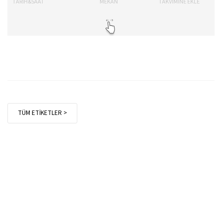
TARİH&SAAT
MEKAN
TAKVİMİNE EKLE
TÜM ETİKETLER >