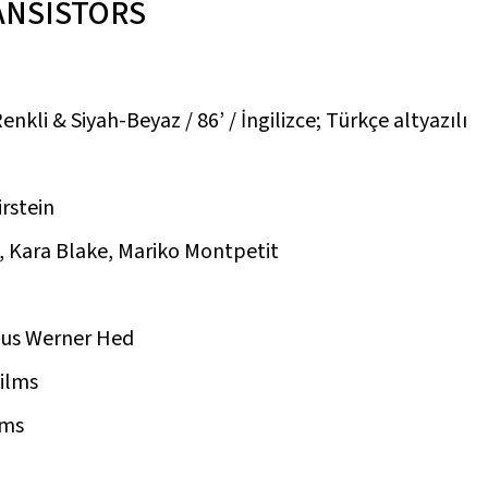
ANSISTORS
nkli & Siyah-Beyaz / 86’ / İngilizce; Türkçe altyazılı
rstein
, Kara Blake, Mariko Montpetit
cus Werner Hed
Films
lms