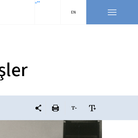
=""
EN
şler