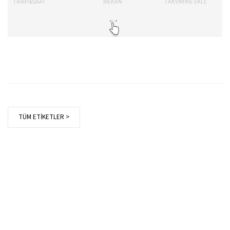
TARİH&SAAT
MEKAN
TAKVİMİNE EKLE
TÜM ETİKETLER >