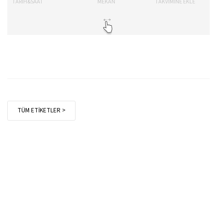
TARİH&SAAT
MEKAN
TAKVİMİNE EKLE
TÜM ETİKETLER >