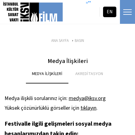
icerigi atla
=""
EN
ANA SAYFA
BASIN
Medya İlişkileri
MEDYA İLİŞKİLERİ
AKREDİTASYON
Medya ilişkili sorularınız için:
medya@iksv.org
Yüksek çözünürlüklü görseller için
tıklayın
.
Festivalle ilgili gelişmeleri sosyal medya
hesaplarımızdan takip edin: