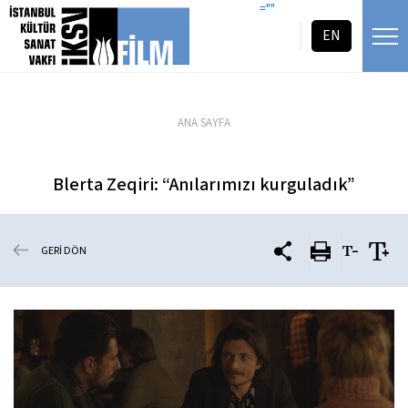
icerigi atla
=""
EN
ANA SAYFA
Blerta Zeqiri: “Anılarımızı kurguladık”
GERİ DÖN