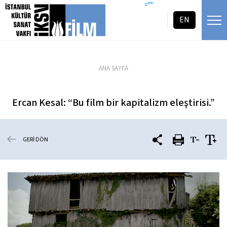
icerigi atla
=""
EN
ANA SAYFA
Ercan Kesal: “Bu film bir kapitalizm eleştirisi.”
GERİ DÖN