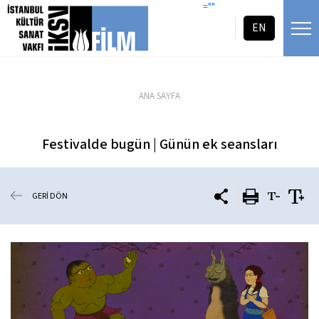
icerigi atla
=""
EN
ANA SAYFA
Festivalde bugün | Günün ek seansları
GERİ DÖN