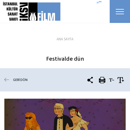
icerigi atla
=""
ANA SAYFA
Festivalde dün
GERİ DÖN