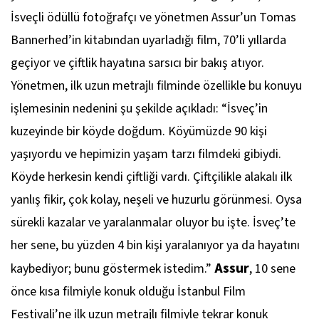
İsveçli ödüllü fotoğrafçı ve yönetmen Assur’un Tomas
Bannerhed’in kitabından uyarladığı film, 70’li yıllarda
geçiyor ve çiftlik hayatına sarsıcı bir bakış atıyor.
Yönetmen, ilk uzun metrajlı filminde özellikle bu konuyu
işlemesinin nedenini şu şekilde açıkladı: “İsveç’in
kuzeyinde bir köyde doğdum. Köyümüzde 90 kişi
yaşıyordu ve hepimizin yaşam tarzı filmdeki gibiydi.
Köyde herkesin kendi çiftliği vardı. Çiftçilikle alakalı ilk
yanlış fikir, çok kolay, neşeli ve huzurlu görünmesi. Oysa
sürekli kazalar ve yaralanmalar oluyor bu işte. İsveç’te
her sene, bu yüzden 4 bin kişi yaralanıyor ya da hayatını
Assur
kaybediyor; bunu göstermek istedim.”
, 10 sene
önce kısa filmiyle konuk olduğu İstanbul Film
Festivali’ne ilk uzun metrajlı filmiyle tekrar konuk