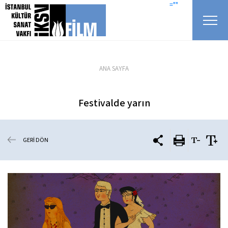
icerigi atla
=""
ANA SAYFA
Festivalde yarın
GERİ DÖN