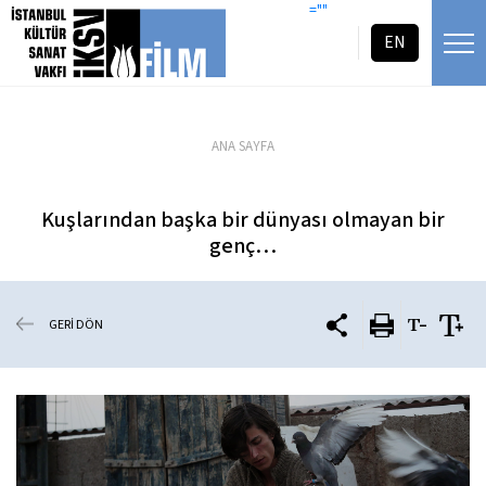
icerigi atla
=""
EN
ANA SAYFA
Kuşlarından başka bir dünyası olmayan bir
genç…
GERİ DÖN