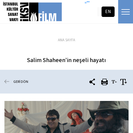
icerigi atla
=""
EN
ANA SAYFA
Salim Shaheen’in neşeli hayatı
GERİ DÖN