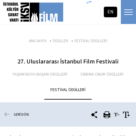
icerigi atla
=""
EN
ANA SAYFA
ÖDÜLLER
FESTİVAL ÖDÜLLERİ
27. Uluslararası İstanbul Film Festivali
YAŞAM BOYU BAŞARI ÖDÜLLERİ
SİNEMA ONUR ÖDÜLLERİ
FESTİVAL ÖDÜLLERİ
GERİ DÖN