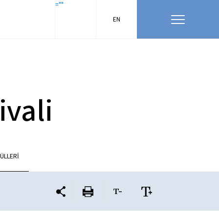
=""
EN
ivali
ÜLLERİ