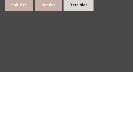
Kabul Et
Reddet
Tercihler
> E-BÜLTENE KAYDOL