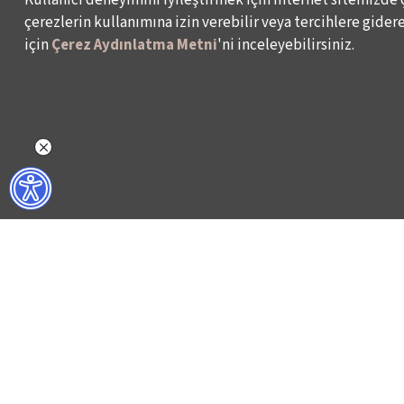
çerezlerin kullanımına izin verebilir veya tercihlere giderek
için
Çerez Aydınlatma Metni
'ni inceleyebilirsiniz.
NELER YAPIYORUZ?
BİZ KİMİZ?
İSTANBUL FİLM FESTİVALİ
HAKKIMIZDA
İSTANBUL MÜZİK FESTİVALİ
FAALİYET RAPORL
İSTANBUL CAZ FESTİVALİ
İKSV’DE ÇALIŞMA
İSTANBUL BİENALİ
BASIN
İSTANBUL TİYATRO FESTİVALİ
ARŞİV
FİLMEKİMİ
BİZE ULAŞIN