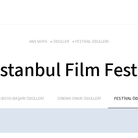
ANA SAYFA
ÖDÜLLER
FESTİVAL ÖDÜLLERİ
İstanbul Film Fest
 BOYU BAŞARI ÖDÜLLERİ
SİNEMA ONUR ÖDÜLLERİ
FESTİVAL ÖD