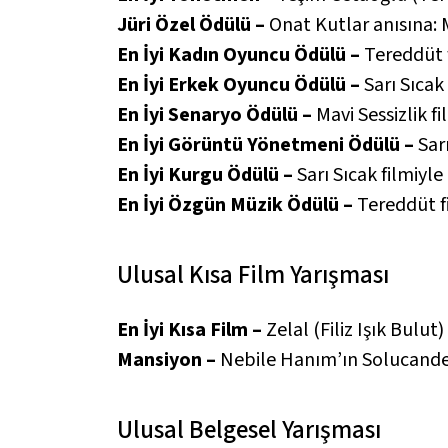
Jüri Özel Ödülü –
Onat Kutlar anısına:
M
En İyi Kadın Oyuncu Ödülü –
Tereddüt
En İyi Erkek Oyuncu Ödülü –
Sarı Sıcak
En İyi Senaryo Ödülü –
Mavi Sessizlik
fi
En İyi Görüntü Yönetmeni Ödülü –
Sar
En İyi Kurgu Ödülü –
Sarı Sıcak
filmiyl
En İyi Özgün Müzik Ödülü –
Tereddüt
Ulusal Kısa Film Yarışması
En İyi Kısa Film –
Zelal
(Filiz Işık Bulut)
Mansiyon –
Nebile Hanım’ın Solucande
Ulusal Belgesel Yarışması