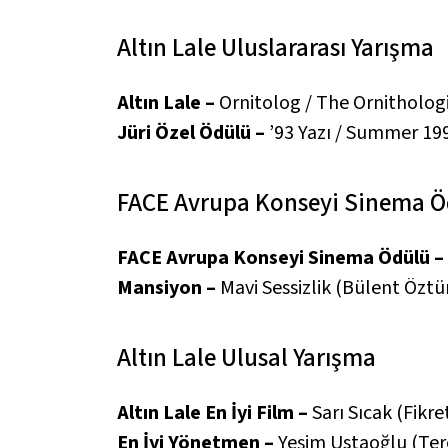
Altın Lale Uluslararası Yarışma
Altın Lale –
Ornitolog / The Ornitholog
Jüri Özel Ödülü –
’93 Yazı / Summer 1
FACE Avrupa Konseyi Sinema Öd
FACE Avrupa Konseyi Sinema Ödülü –
Mansiyon –
Mavi Sessizlik
(Bülent Öztü
Altın Lale Ulusal Yarışma
Altın Lale En İyi Film –
Sarı Sıcak
(Fikre
En İyi Yönetmen –
Yeşim Ustaoğlu
(Ter