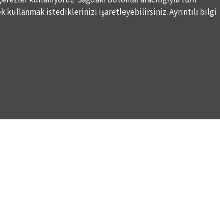
 kullanmak istediklerinizi işaretleyebilirsiniz. Ayrıntılı bilgi
DESTEKLERİNİZİ BEKLİYORUZ
LALE KART ÜYELİK PROGRAMI
ARI
SPONSORLUK PROGRAMI
K
BAĞIŞ OLANAKLARI
KURUMSAL SATIŞ
BİENALE KİŞİSEL DESTEK