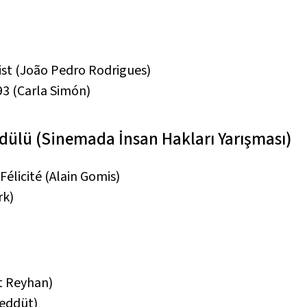
ist
(João Pedro Rodrigues)
993
(Carla Simón)
ülü (Sinemada İnsan Hakları Yarışması)
Félicité
(Alain Gomis)
rk)
t Reyhan)
eddüt)