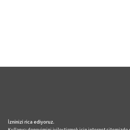
İzninizi rica ediyoruz.
Kullanıcı deneyimini iyileştirmek için internet sitemizde 