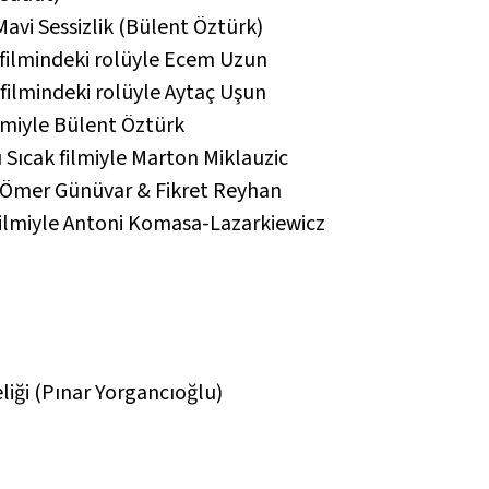
avi Sessizlik
(Bülent Öztürk)
filmindeki rolüyle Ecem Uzun
filmindeki rolüyle Aytaç Uşun
lmiyle Bülent Öztürk
ı Sıcak
filmiyle Marton Miklauzic
e Ömer Günüvar & Fikret Reyhan
filmiyle Antoni Komasa-Lazarkiewicz
liği
(Pınar Yorgancıoğlu)