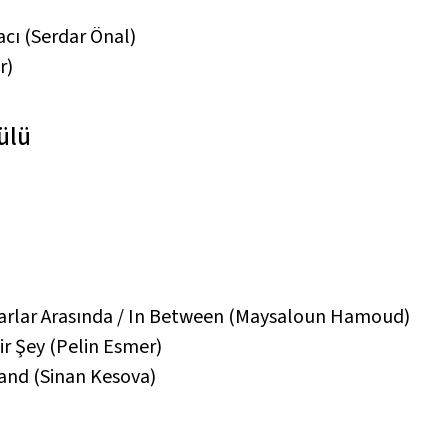
acı
(Serdar Önal)
r)
ülü
rlar Arasında / In Between
(Maysaloun Hamoud)
Bir Şey
(Pelin Esmer)
land
(Sinan Kesova)