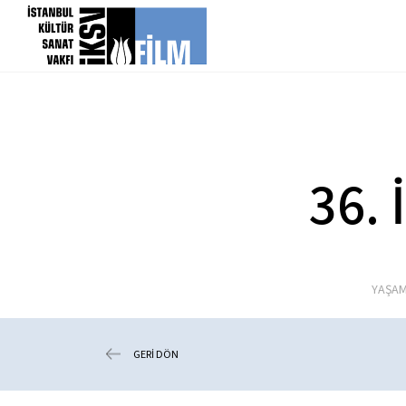
icerigi atla
36. 
YAŞAM
GERİ DÖN