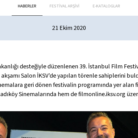
HABERLER
FESTİVAL ARŞİVİ
E-KATALOGLAR
21 Ekim 2020
kanlığı desteğiyle düzenlenen 39. İstanbul Film Festiv
 akşamı Salon İKSV’de yapılan törenle sahiplerini buld
Sinemalara geri dönen festivalin programında yer alan 
dıköy Sinemalarında hem de filmonline.iksv.org üzerin