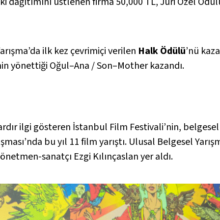
ki dağıtımını üstlenen firma 50,000 TL, Jüri Özel Ödü
Yarışma’da ilk kez çevrimiçi verilen
Halk Ödülü
’nü kazan
nin yönettiği
Oğul–Ana / Son–Mother
kazandı.
rdır ilgi gösteren İstanbul Film Festivali’nin, belges
ışması’nda bu yıl 11 film yarıştı. Ulusal Belgesel Yar
önetmen-sanatçı Ezgi Kılınçaslan yer aldı.