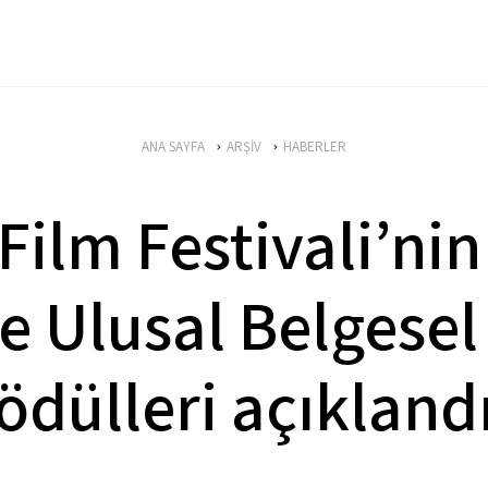
ANA SAYFA
ARŞİV
HABERLER
 Film Festivali’nin
e Ulusal Belgesel
ödülleri açıkland