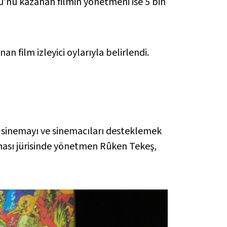
lü’nü kazanan filmin yönetmeni ise 5 bin
an film izleyici oylarıyla belirlendi.
el sinemayı ve sinemacıları desteklemek
ışması jürisinde yönetmen Rûken Tekeş,