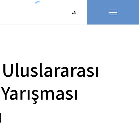
=""
EN
 Uluslararası
 Yarışması
ı