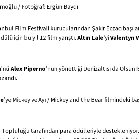
imoğlu / Fotoğraf: Ergün Baydı
anbul Film Festivali kurucularından Şakir Eczacıbaşı 
ülü için bu yıl 12 film yarıştı.
Altın Lale
’yi
Valentyn 
ü
’nü
Alex Piperno
’nun yönettiği
Denizaltısı da Olsun
zandı.
ne
’ye
Mickey ve Ayı / Mickey and the Bear
filmindeki ba
ı Topluluğu tarafından para ödülleriyle destekleniyor