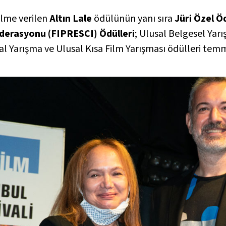
ilme verilen
Altın Lale
ödülünün yanı sıra
Jüri Özel Ö
ederasyonu (FIPRESCI) Ödülleri
; Ulusal Belgesel Yar
sal Yarışma ve Ulusal Kısa Film Yarışması ödülleri temm