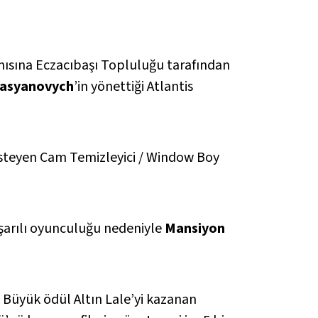
anısına Eczacıbaşı Topluluğu tarafından
Vasyanovych
’in yönettiği
Atlantis
 İsteyen Cam Temizleyici / Window Boy
şarılı oyunculuğu nedeniyle
Mansiyon
. Büyük ödül Altın Lale’yi kazanan