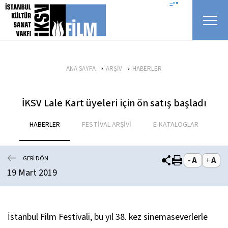
icerigi atla
=""
ANA SAYFA
ARŞİV
HABERLER
İKSV Lale Kart üyeleri için ön satış başladı
HABERLER
FESTİVAL ARŞİVİ
E-KATALOGLAR
GERİ DÖN
19 Mart 2019
İstanbul Film Festivali, bu yıl 38. kez sinemaseverlerle