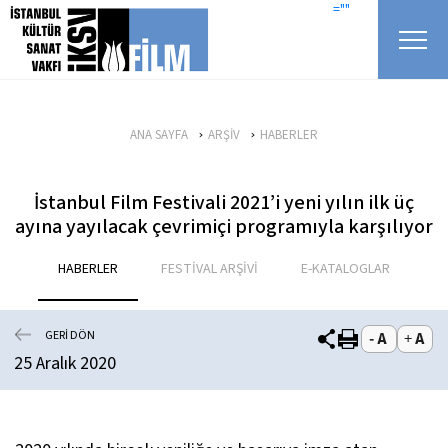
icerigi atla
=""
ANA SAYFA
ARŞİV
HABERLER
İstanbul Film Festivali 2021’i yeni yılın ilk üç
ayına yayılacak çevrimiçi programıyla karşılıyor
HABERLER
FESTİVAL ARŞİVİ
E-KATALOGLAR
GERİ DÖN
25 Aralık 2020