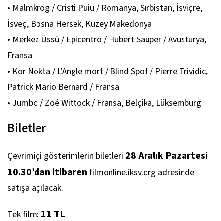
• Malmkrog / Cristi Puiu / Romanya, Sırbistan, İsviçre,
İsveç, Bosna Hersek, Kuzey Makedonya
• Merkez Üssü / Epicentro / Hubert Sauper / Avusturya,
Fransa
• Kör Nokta / L'Angle mort / Blind Spot / Pierre Trividic,
Patrick Mario Bernard / Fransa
• Jumbo / Zoé Wittock / Fransa, Belçika, Lüksemburg
Biletler
28 Aralık Pazartesi
Çevrimiçi gösterimlerin biletleri
10.30’dan itibaren
filmonline.iksv.org
adresinde
satışa açılacak.
11 TL
Tek film: