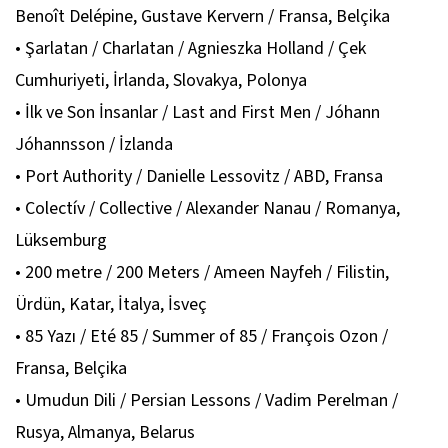
Benoît Delépine, Gustave Kervern / Fransa, Belçika
• Şarlatan / Charlatan / Agnieszka Holland / Çek
Cumhuriyeti, İrlanda, Slovakya, Polonya
• İlk ve Son İnsanlar / Last and First Men / Jóhann
Jóhannsson / İzlanda
• Port Authority / Danielle Lessovitz / ABD, Fransa
• Colectív / Collective / Alexander Nanau / Romanya,
Lüksemburg
• 200 metre / 200 Meters / Ameen Nayfeh / Filistin,
Ürdün, Katar, İtalya, İsveç
• 85 Yazı / Eté 85 / Summer of 85 / François Ozon /
Fransa, Belçika
• Umudun Dili / Persian Lessons / Vadim Perelman /
Rusya, Almanya, Belarus