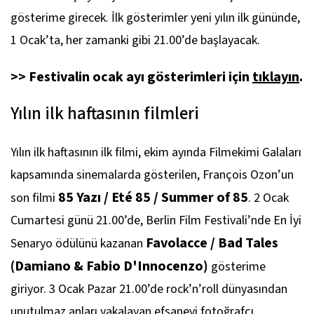
gösterime girecek. İlk gösterimler yeni yılın ilk gününde,
1 Ocak’ta, her zamanki gibi 21.00’de başlayacak.
>> Festivalin ocak ayı gösterimleri için
tıklayın
.
Yılın ilk haftasının filmleri
Yılın ilk haftasının ilk filmi, ekim ayında Filmekimi Galaları
kapsamında sinemalarda gösterilen, François Ozon’un
8
5 Yazı / Eté 85 / Summer of 85
son filmi
. 2 Ocak
Cumartesi günü 21.00’de, Berlin Film Festivali’nde En İyi
Favolacce / Bad Tales
Senaryo ödülünü kazanan
(Damiano & Fabio D'Innocenzo
)
gösterime
giriyor. 3 Ocak Pazar 21.00’de rock’n’roll dünyasından
unutulmaz anları yakalayan efsanevi fotoğrafçı