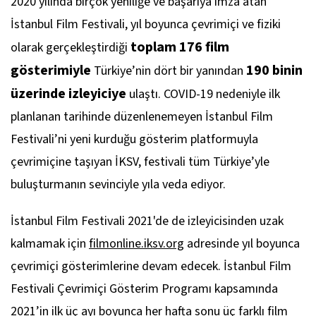
2020 yılında birçok yeniliğe ve başarıya imza atan
İstanbul Film Festivali, yıl boyunca çevrimiçi ve fiziki
toplam 176 film
olarak gerçekleştirdiği
gösterimiyle
190 binin
Türkiye’nin dört bir yanından
üzerinde izleyiciye
ulaştı. COVID-19 nedeniyle ilk
planlanan tarihinde düzenlenemeyen İstanbul Film
Festivali’ni yeni kurduğu gösterim platformuyla
çevrimiçine taşıyan İKSV, festivali tüm Türkiye’yle
buluşturmanın sevinciyle yıla veda ediyor.
İstanbul Film Festivali 2021'de de izleyicisinden uzak
kalmamak için
filmonline.iksv.org
adresinde yıl boyunca
çevrimiçi gösterimlerine devam edecek. İstanbul Film
Festivali Çevrimiçi Gösterim Programı kapsamında
2021’in ilk üç ayı boyunca her hafta sonu üç farklı film