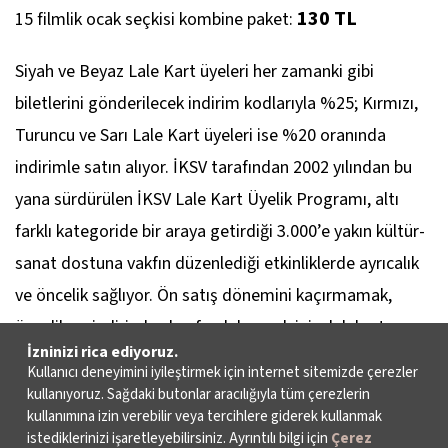
130 TL
15 filmlik ocak seçkisi kombine paket:
Siyah ve Beyaz Lale Kart üyeleri her zamanki gibi
biletlerini gönderilecek indirim kodlarıyla %25; Kırmızı,
Turuncu ve Sarı Lale Kart üyeleri ise %20 oranında
indirimle satın alıyor. İKSV tarafından 2002 yılından bu
yana sürdürülen İKSV Lale Kart Üyelik Programı, altı
farklı kategoride bir araya getirdiği 3.000’e yakın kültür-
sanat dostuna vakfın düzenlediği etkinliklerde ayrıcalık
ve öncelik sağlıyor. Ön satış dönemini kaçırmamak,
öncelik ve indirimlerden faydalanmak için:
lalekart.org
İzninizi rica ediyoruz.
İstanbul Film Festivali söyleşileri İKSV
Kullanıcı deneyimini iyileştirmek için internet sitemizde çerezler
kullanıyoruz. Sağdaki butonlar aracılığıyla tüm çerezlerin
YouTube sayfasında
kullanımına izin verebilir veya tercihlere giderek kullanmak
istediklerinizi işaretleyebilirsiniz. Ayrıntılı bilgi için
Çerez