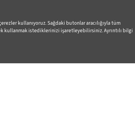
çerezler kullanıyoruz. Sağdaki butonlar aracılığıyla tüm
 kullanmak istediklerinizi işaretleyebilirsiniz. Ayrıntılı bilgi
DESTEKLERİNİZİ BEKLİYORUZ
LALE KART ÜYELİK PROGRAMI
ARI
SPONSORLUK PROGRAMI
K
BAĞIŞ OLANAKLARI
KURUMSAL SATIŞ
BİENALE KİŞİSEL DESTEK