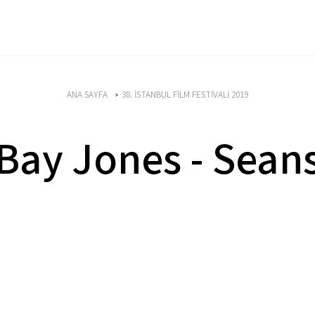
ANA SAYFA
38. İSTANBUL FİLM FESTİVALİ 2019
Bay Jones - Sean