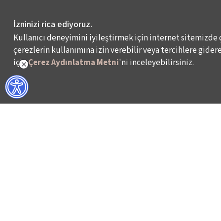
İzninizi rica ediyoruz.
Kullanıcı deneyimini iyileştirmek için internet sitemizde 
çerezlerin kullanımına izin verebilir veya tercihlere giderek
için
Çerez Aydınlatma Metni
'ni inceleyebilirsiniz.
NELER YAPIYORUZ?
BİZ KİMİZ?
İSTANBUL FİLM FESTİVALİ
HAKKIMIZDA
İSTANBUL MÜZİK FESTİVALİ
FAALİYET RAPORL
İSTANBUL CAZ FESTİVALİ
İKSV’DE ÇALIŞMA
İSTANBUL BİENALİ
BASIN
İSTANBUL TİYATRO FESTİVALİ
ARŞİV
FİLMEKİMİ
BİZE ULAŞIN
SALON İKSV