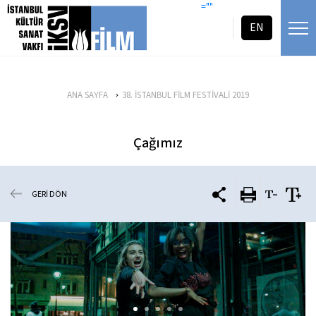
icerigi atla
=""
EN
ANA SAYFA
38. İSTANBUL FİLM FESTİVALİ 2019
Çağımız
GERİ DÖN