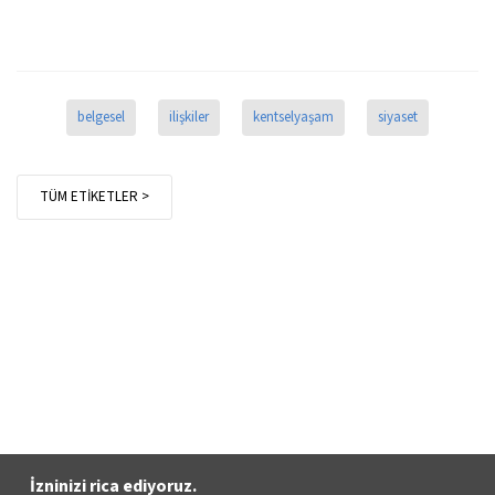
belgesel
ilişkiler
kentselyaşam
siyaset
TÜM ETİKETLER >
İzninizi rica ediyoruz.