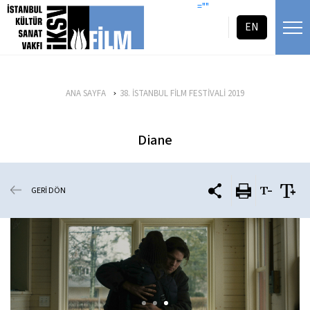
icerigi atla
=""
EN
ANA SAYFA
38. İSTANBUL FİLM FESTİVALİ 2019
Diane
GERİ DÖN