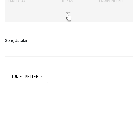
TARİH&SAAT
MEKAN
TAKVİMİNE EKLE
Genç Ustalar
TÜM ETİKETLER >