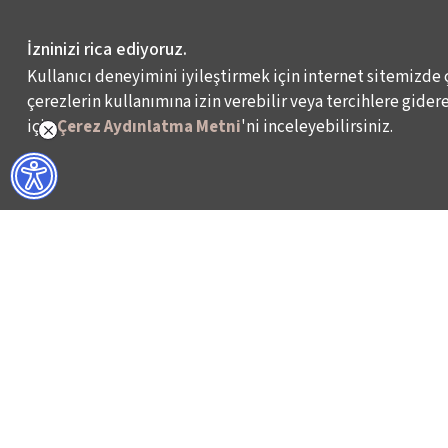
İzninizi rica ediyoruz.
Kullanıcı deneyimini iyileştirmek için internet sitemizde 
çerezlerin kullanımına izin verebilir veya tercihlere giderek
için
Çerez Aydınlatma Metni
'ni inceleyebilirsiniz.
NELER YAPIYORUZ?
BİZ KİMİZ?
İSTANBUL FİLM FESTİVALİ
HAKKIMIZDA
İSTANBUL MÜZİK FESTİVALİ
FAALİYET RAPORL
İSTANBUL CAZ FESTİVALİ
İKSV’DE ÇALIŞMA
İSTANBUL BİENALİ
BASIN
İSTANBUL TİYATRO FESTİVALİ
ARŞİV
FİLMEKİMİ
BİZE ULAŞIN
SALON İKSV