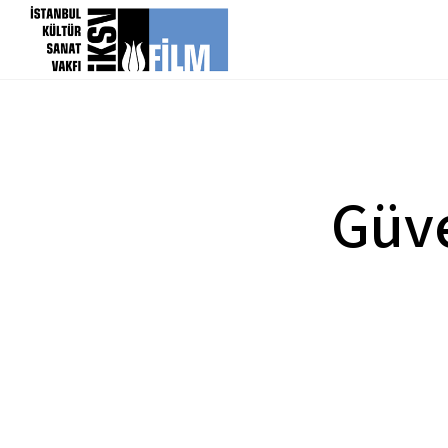
icerigi atla
Güve