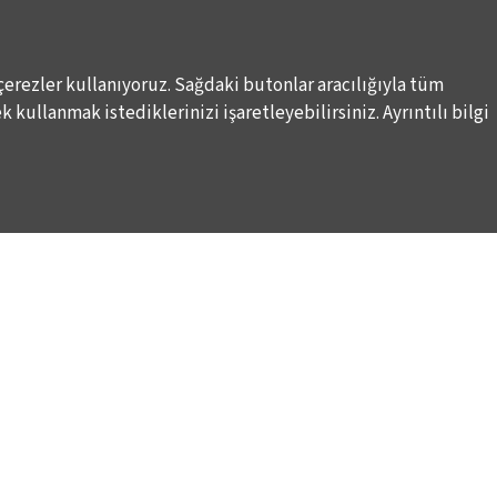
çerezler kullanıyoruz. Sağdaki butonlar aracılığıyla tüm
 kullanmak istediklerinizi işaretleyebilirsiniz. Ayrıntılı bilgi
DESTEKLERİNİZİ BEKLİYORUZ
LALE KART ÜYELİK PROGRAMI
ARI
SPONSORLUK PROGRAMI
K
BAĞIŞ OLANAKLARI
KURUMSAL SATIŞ
BİENALE KİŞİSEL DESTEK