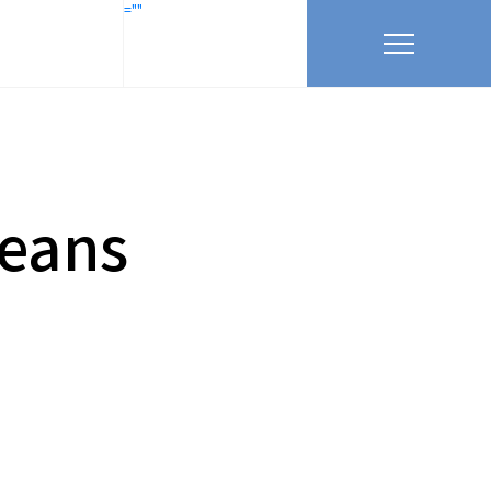
=""
Seans