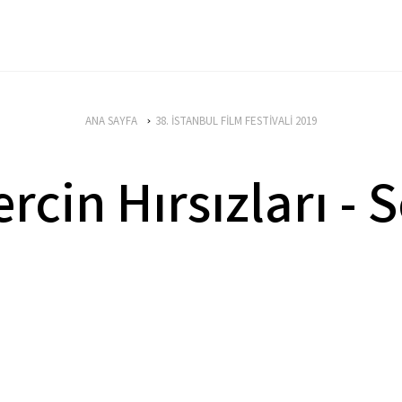
ANA SAYFA
38. İSTANBUL FİLM FESTİVALİ 2019
rcin Hırsızları - 