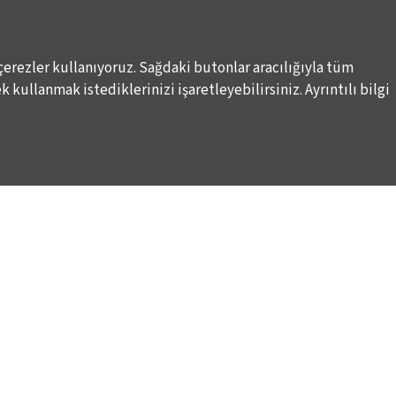
çerezler kullanıyoruz. Sağdaki butonlar aracılığıyla tüm
 kullanmak istediklerinizi işaretleyebilirsiniz. Ayrıntılı bilgi
DESTEKLERİNİZİ BEKLİYORUZ
LALE KART ÜYELİK PROGRAMI
ARI
SPONSORLUK PROGRAMI
K
BAĞIŞ OLANAKLARI
KURUMSAL SATIŞ
BİENALE KİŞİSEL DESTEK