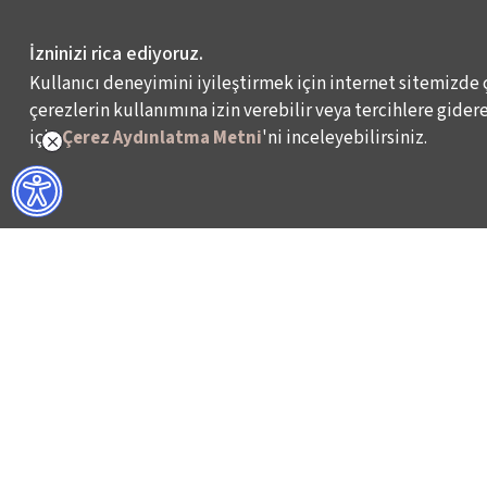
İzninizi rica ediyoruz.
Kullanıcı deneyimini iyileştirmek için internet sitemizde 
çerezlerin kullanımına izin verebilir veya tercihlere giderek
için
Çerez Aydınlatma Metni
'ni inceleyebilirsiniz.
NELER YAPIYORUZ?
BİZ KİMİZ?
İSTANBUL FİLM FESTİVALİ
HAKKIMIZDA
İSTANBUL MÜZİK FESTİVALİ
FAALİYET RAPORL
İSTANBUL CAZ FESTİVALİ
İKSV’DE ÇALIŞMA
İSTANBUL BİENALİ
BASIN
İSTANBUL TİYATRO FESTİVALİ
ARŞİV
FİLMEKİMİ
BİZE ULAŞIN
SALON İKSV