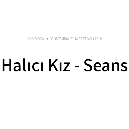
ANA SAYFA
38. İSTANBUL FİLM FESTİVALİ 2019
Halıcı Kız - Seans