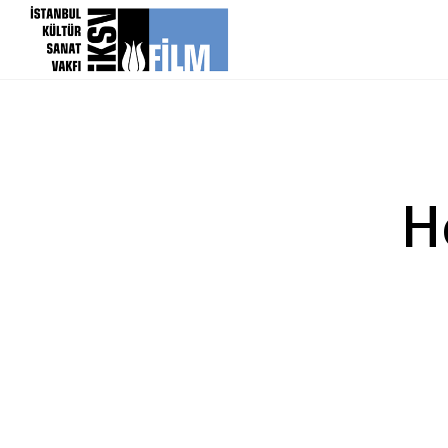
icerigi atla
H