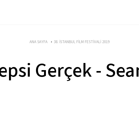
ANA SAYFA
38. İSTANBUL FİLM FESTİVALİ 2019
epsi Gerçek - Sea