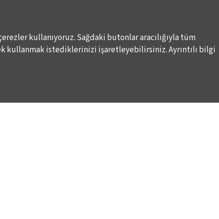
çerezler kullanıyoruz. Sağdaki butonlar aracılığıyla tüm
 kullanmak istediklerinizi işaretleyebilirsiniz. Ayrıntılı bilgi
DESTEKLERİNİZİ BEKLİYORUZ
LALE KART ÜYELİK PROGRAMI
ARI
SPONSORLUK PROGRAMI
K
BAĞIŞ OLANAKLARI
KURUMSAL SATIŞ
BİENALE KİŞİSEL DESTEK