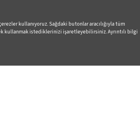
çerezler kullanıyoruz. Sağdaki butonlar aracılığıyla tüm
 kullanmak istediklerinizi işaretleyebilirsiniz. Ayrıntılı bilgi
DESTEKLERİNİZİ BEKLİYORUZ
LALE KART ÜYELİK PROGRAMI
ARI
SPONSORLUK PROGRAMI
K
BAĞIŞ OLANAKLARI
KURUMSAL SATIŞ
BİENALE KİŞİSEL DESTEK