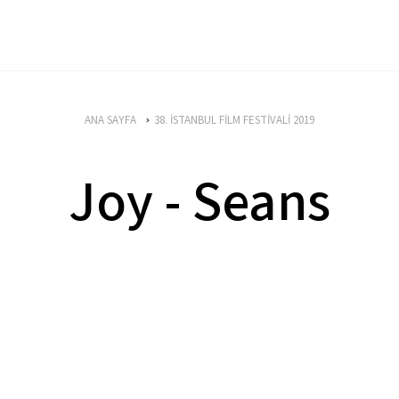
ANA SAYFA
38. İSTANBUL FİLM FESTİVALİ 2019
Joy - Seans