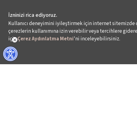
İzninizi rica ediyoruz.
Kullanıcı deneyimini iyileştirmek için internet sitemizde 
çerezlerin kullanımına izin verebilir veya tercihlere giderek
için
Çerez Aydınlatma Metni
'ni inceleyebilirsiniz.
NELER YAPIYORUZ?
BİZ KİMİZ?
İSTANBUL FİLM FESTİVALİ
HAKKIMIZDA
İSTANBUL MÜZİK FESTİVALİ
FAALİYET RAPORL
İSTANBUL CAZ FESTİVALİ
İKSV’DE ÇALIŞMA
İSTANBUL BİENALİ
BASIN
İSTANBUL TİYATRO FESTİVALİ
ARŞİV
FİLMEKİMİ
BİZE ULAŞIN
SALON İKSV