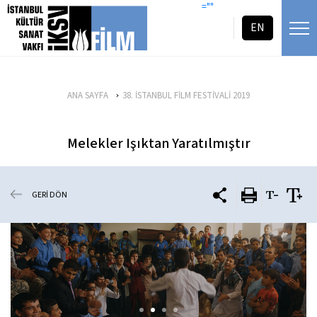
icerigi atla
=""
EN
ANA SAYFA
38. İSTANBUL FİLM FESTİVALİ 2019
Melekler Işıktan Yaratılmıştır
GERİ DÖN