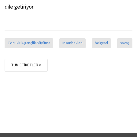
dile getiriyor.
Çocukluk-gençlik-büyüme
insanhakları
belgesel
savaş
TÜM ETİKETLER >