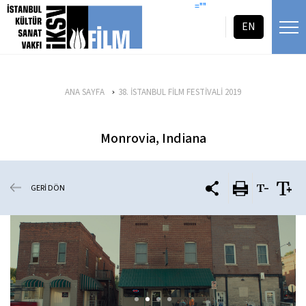
icerigi atla
=""
EN
ANA SAYFA
38. İSTANBUL FİLM FESTİVALİ 2019
Monrovia, Indiana
GERİ DÖN