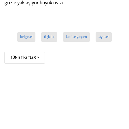
gözle yaklaşıyor büyük usta.
belgesel
ilişkiler
kentselyaşam
siyaset
TÜM ETİKETLER >