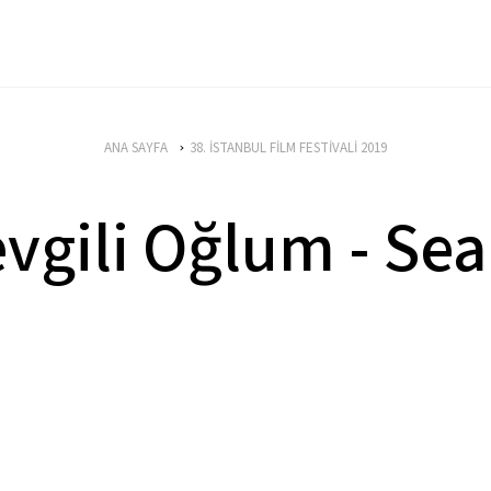
ANA SAYFA
38. İSTANBUL FİLM FESTİVALİ 2019
vgili Oğlum - Se