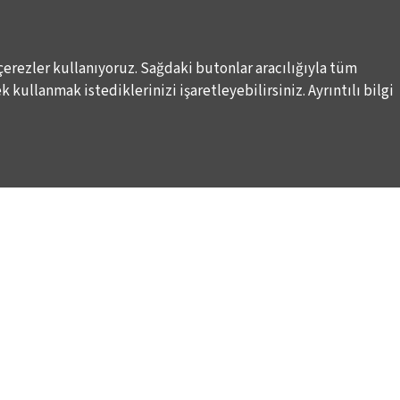
çerezler kullanıyoruz. Sağdaki butonlar aracılığıyla tüm
 kullanmak istediklerinizi işaretleyebilirsiniz. Ayrıntılı bilgi
DESTEKLERİNİZİ BEKLİYORUZ
LALE KART ÜYELİK PROGRAMI
ARI
SPONSORLUK PROGRAMI
K
BAĞIŞ OLANAKLARI
KURUMSAL SATIŞ
BİENALE KİŞİSEL DESTEK