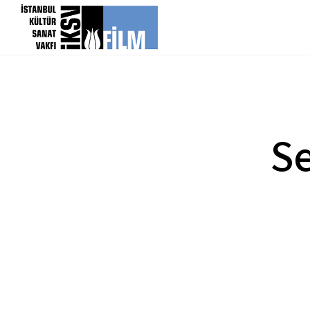
icerigi atla
Se