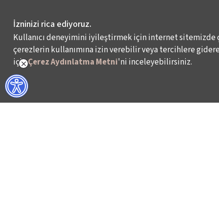
İzninizi rica ediyoruz.
Kullanıcı deneyimini iyileştirmek için internet sitemizde 
çerezlerin kullanımına izin verebilir veya tercihlere giderek
için
Çerez Aydınlatma Metni
'ni inceleyebilirsiniz.
NELER YAPIYORUZ?
BİZ KİMİZ?
İSTANBUL FİLM FESTİVALİ
HAKKIMIZDA
İSTANBUL MÜZİK FESTİVALİ
FAALİYET RAPORL
İSTANBUL CAZ FESTİVALİ
İKSV’DE ÇALIŞMA
İSTANBUL BİENALİ
BASIN
İSTANBUL TİYATRO FESTİVALİ
ARŞİV
FİLMEKİMİ
BİZE ULAŞIN
SALON İKSV