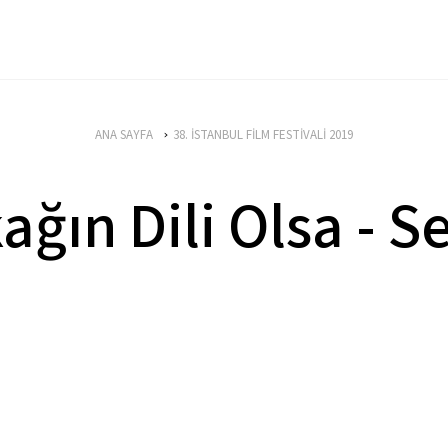
ANA SAYFA
38. İSTANBUL FİLM FESTİVALİ 2019
ağın Dili Olsa - S