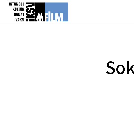
icerigi atla
Sok