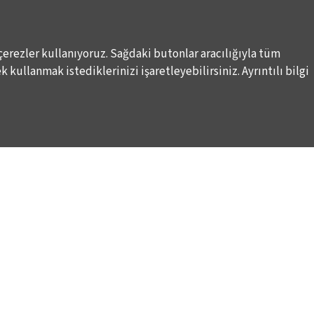
çerezler kullanıyoruz. Sağdaki butonlar aracılığıyla tüm
 kullanmak istediklerinizi işaretleyebilirsiniz. Ayrıntılı bilgi
DESTEKLERİNİZİ BEKLİYORUZ
LALE KART ÜYELİK PROGRAMI
ARI
SPONSORLUK PROGRAMI
K
BAĞIŞ OLANAKLARI
KURUMSAL SATIŞ
BİENALE KİŞİSEL DESTEK