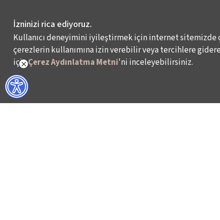
İzninizi rica ediyoruz.
Kullanıcı deneyimini iyileştirmek için internet sitemizde 
çerezlerin kullanımına izin verebilir veya tercihlere giderek
için
Çerez Aydınlatma Metni
'ni inceleyebilirsiniz.
NELER YAPIYORUZ?
BİZ KİMİZ?
İSTANBUL FİLM FESTİVALİ
HAKKIMIZDA
İSTANBUL MÜZİK FESTİVALİ
FAALİYET RAPORL
İSTANBUL CAZ FESTİVALİ
İKSV’DE ÇALIŞMA
İSTANBUL BİENALİ
BASIN
İSTANBUL TİYATRO FESTİVALİ
ARŞİV
FİLMEKİMİ
BİZE ULAŞIN
SALON İKSV