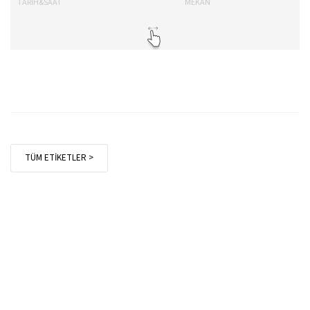
TARİH&SAAT
MEKAN
TA
TÜM ETİKETLER >