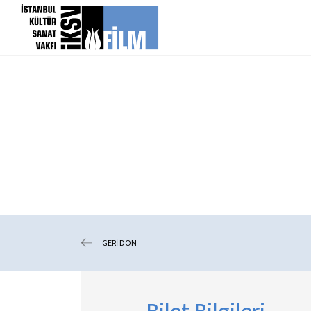
icerigi atla
GERİ DÖN