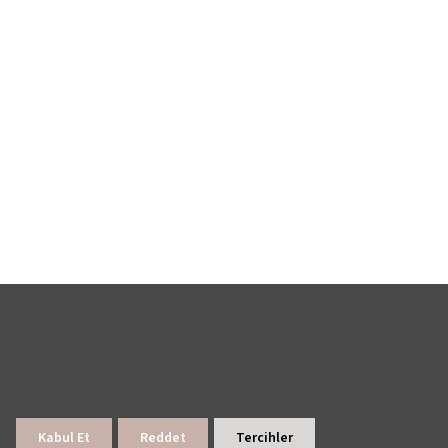
Kabul Et
Reddet
Tercihler