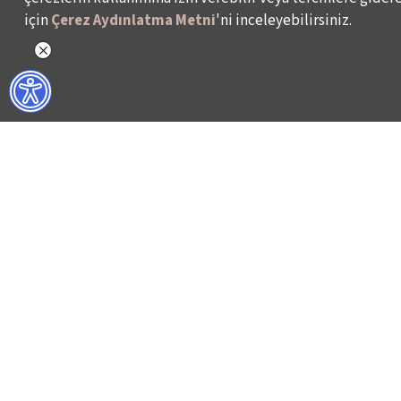
için
Çerez Aydınlatma Metni
'ni inceleyebilirsiniz.
NELER YAPIYORUZ?
BİZ KİMİZ?
İSTANBUL FİLM FESTİVALİ
HAKKIMIZDA
İSTANBUL MÜZİK FESTİVALİ
FAALİYET RAPORL
İSTANBUL CAZ FESTİVALİ
İKSV’DE ÇALIŞMA
İSTANBUL BİENALİ
BASIN
İSTANBUL TİYATRO FESTİVALİ
ARŞİV
FİLMEKİMİ
BİZE ULAŞIN
SALON İKSV
VENEDİK BİENALİ TÜRKİYE PAVYONU
LEYLA GENCER ŞAN YARIŞMASI