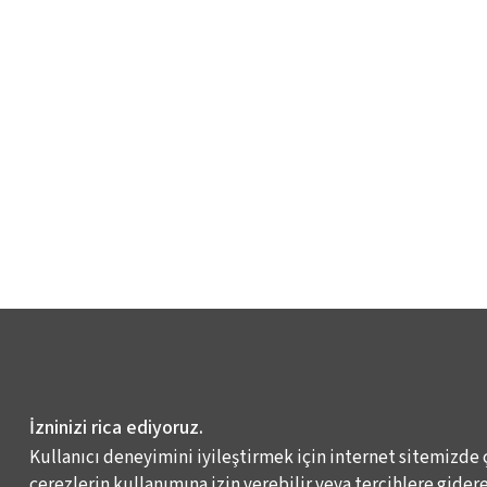
İzninizi rica ediyoruz.
Kullanıcı deneyimini iyileştirmek için internet sitemizde 
çerezlerin kullanımına izin verebilir veya tercihlere giderek