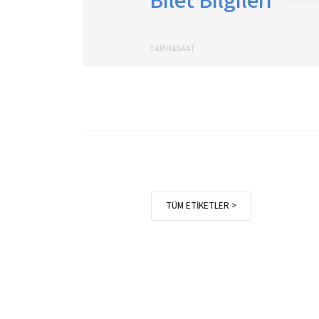
Bilet Bilgileri
TARİH&SAAT
TÜM ETİKETLER >