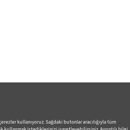
çerezler kullanıyoruz. Sağdaki butonlar aracılığıyla tüm
 kullanmak istediklerinizi işaretleyebilirsiniz. Ayrıntılı bilgi