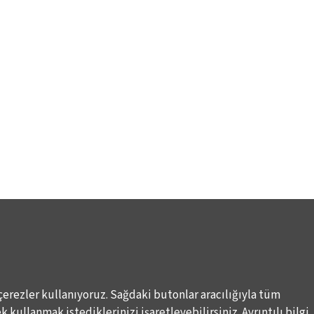
çerezler kullanıyoruz. Sağdaki butonlar aracılığıyla tüm
 kullanmak istediklerinizi işaretleyebilirsiniz. Ayrıntılı bilgi