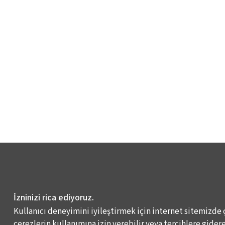
İzninizi rica ediyoruz.
Kullanıcı deneyimini iyileştirmek için internet sitemizde 
çerezlerin kullanımına izin verebilir veya tercihlere giderek