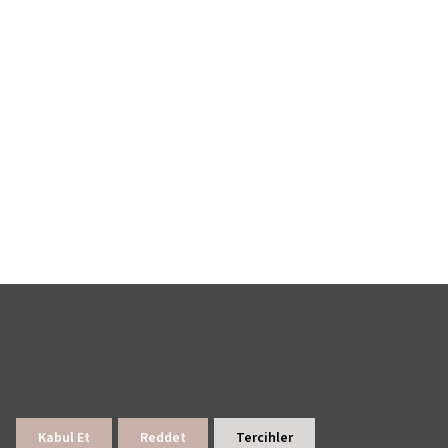
Kabul Et
Reddet
Tercihler