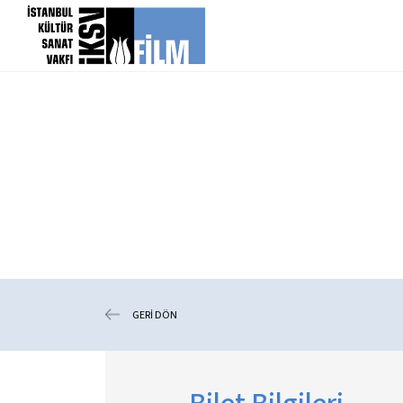
icerigi atla
GERİ DÖN