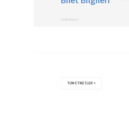
Bilet Bilgileri
TARİH&SAAT
TÜM ETİKETLER >