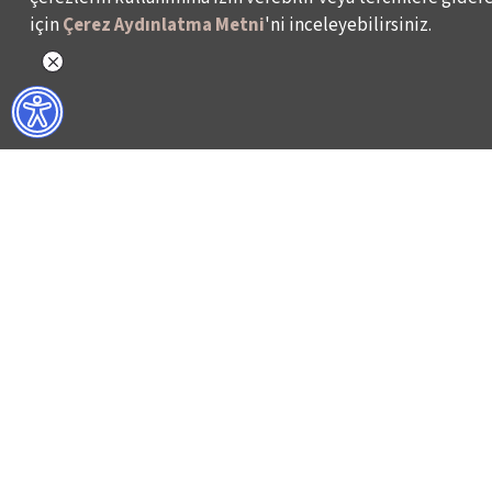
için
Çerez Aydınlatma Metni
'ni inceleyebilirsiniz.
NELER YAPIYORUZ?
BİZ KİMİZ?
İSTANBUL FİLM FESTİVALİ
HAKKIMIZDA
İSTANBUL MÜZİK FESTİVALİ
FAALİYET RAPORL
İSTANBUL CAZ FESTİVALİ
İKSV’DE ÇALIŞMA
İSTANBUL BİENALİ
BASIN
İSTANBUL TİYATRO FESTİVALİ
ARŞİV
FİLMEKİMİ
BİZE ULAŞIN
SALON İKSV
VENEDİK BİENALİ TÜRKİYE PAVYONU
LEYLA GENCER ŞAN YARIŞMASI