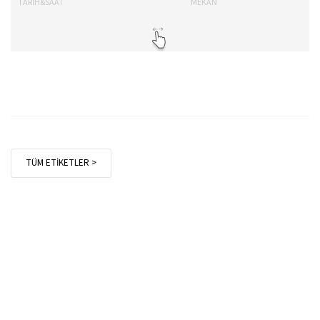
TARİH&SAAT
MEKAN
TA
TÜM ETİKETLER >