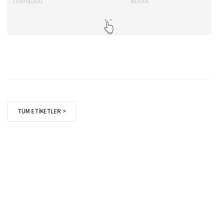
TARİH&SAAT
MEKAN
TA
TÜM ETİKETLER >