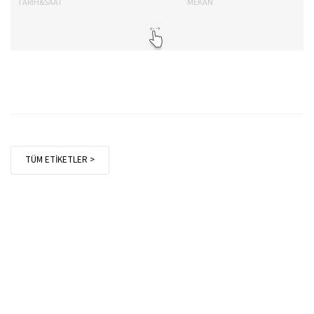
TARİH&SAAT
MEKAN
TA
TÜM ETİKETLER >