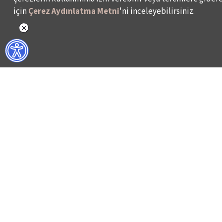
için
Çerez Aydınlatma Metni
'ni inceleyebilirsiniz.
NELER YAPIYORUZ?
BİZ KİMİZ?
İSTANBUL FİLM FESTİVALİ
HAKKIMIZDA
İSTANBUL MÜZİK FESTİVALİ
FAALİYET RAPORL
İSTANBUL CAZ FESTİVALİ
İKSV’DE ÇALIŞMA
İSTANBUL BİENALİ
BASIN
İSTANBUL TİYATRO FESTİVALİ
ARŞİV
FİLMEKİMİ
BİZE ULAŞIN
SALON İKSV
VENEDİK BİENALİ TÜRKİYE PAVYONU
LEYLA GENCER ŞAN YARIŞMASI