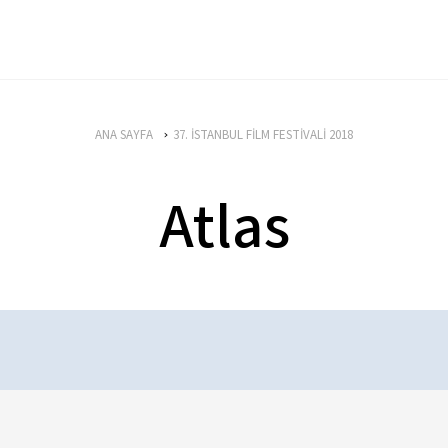
ANA SAYFA
37. İSTANBUL FİLM FESTİVALİ 2018
Atlas