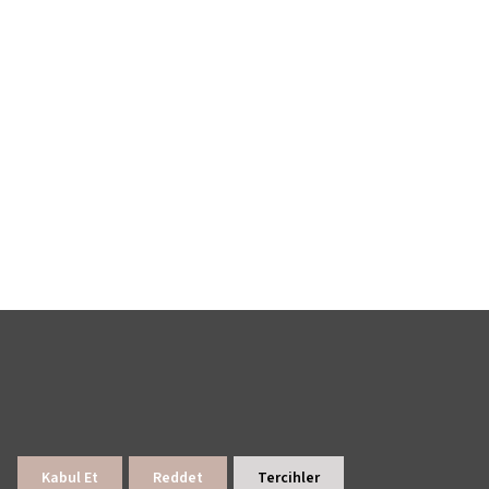
Kabul Et
Reddet
Tercihler