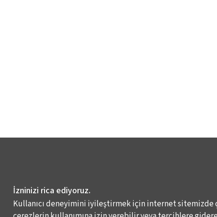
İzninizi rica ediyoruz.
Kullanıcı deneyimini iyileştirmek için internet sitemizde 
çerezlerin kullanımına izin verebilir veya tercihlere giderek