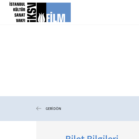
icerigi atla
GERİ DÖN