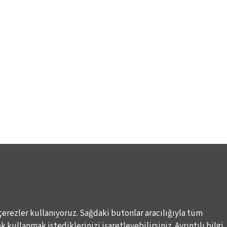
çerezler kullanıyoruz. Sağdaki butonlar aracılığıyla tüm
 kullanmak istediklerinizi işaretleyebilirsiniz. Ayrıntılı bilgi