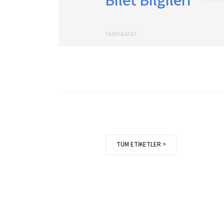
Bilet Bilgileri
TARİH&SAAT
TÜM ETİKETLER >