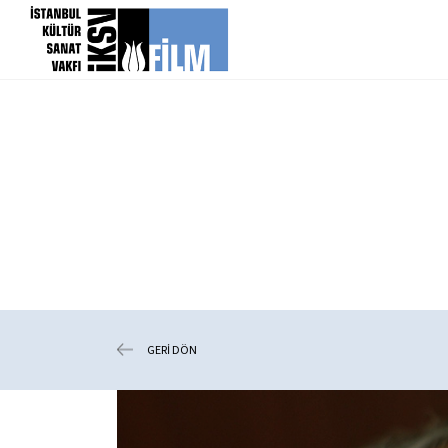
icerigi atla
GERİ DÖN