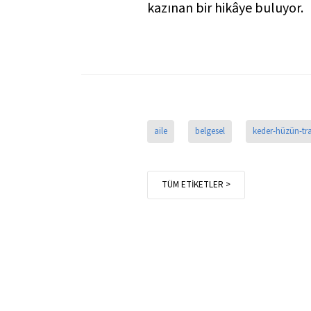
kazınan bir hikâye buluyor.
aile
belgesel
keder-hüzün-t
TÜM ETİKETLER >