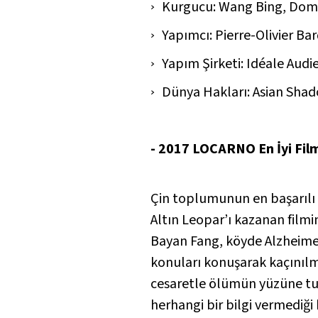
Kurgucu: Wang Bing, Dom
Yapımcı: Pierre-Olivier B
Yapım Şirketi: Idéale Audi
Dünya Hakları: Asian Sha
- 2017 LOCARNO En İyi Fil
Çin toplumunun en başarılı 
Altın Leopar’ı kazanan filmi
Bayan Fang, köyde Alzheimer
konuları konuşarak kaçınıl
cesaretle ölümün yüzüne tuta
herhangi bir bilgi vermediği