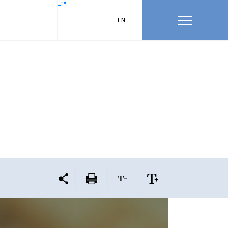
=""
EN