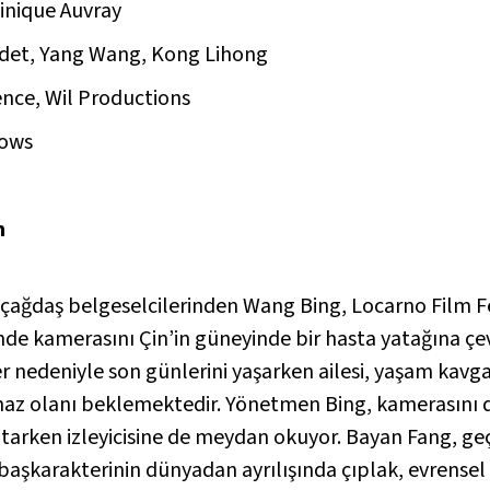
inique Auvray
ardet, Yang Wang, Kong Lihong
ence, Wil Productions
dows
m
çağdaş belgeselcilerinden Wang Bing, Locarno Film F
nde kamerasını Çin’in güneyinde bir hasta yatağına çev
 nedeniyle son günlerini yaşarken ailesi, yaşam kavga
maz olanı beklemektedir. Yönetmen Bing, kamerasını d
rken izleyicisine de meydan okuyor. Bayan Fang, geçmi
 başkarakterinin dünyadan ayrılışında çıplak, evrensel 