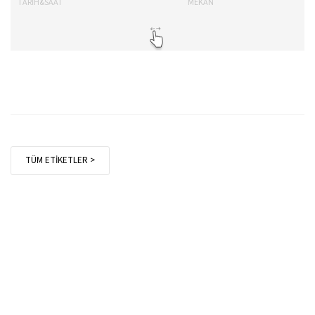
TARİH&SAAT
MEKAN
TA
TÜM ETİKETLER >