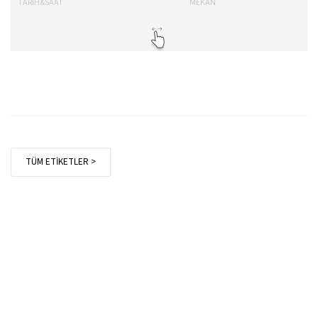
TARİH&SAAT
MEKAN
TA
TÜM ETİKETLER >