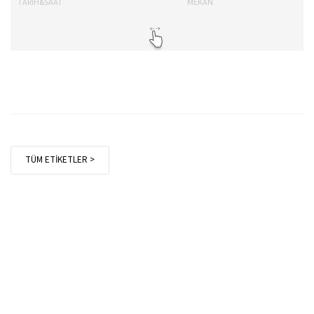
TARİH&SAAT
MEKAN
TA
TÜM ETİKETLER >