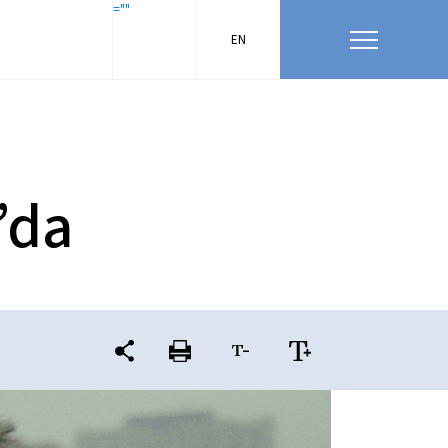
=""
EN
’da