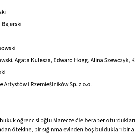
ski
Bajerski
sowski
wski, Agata Kulesza, Edward Hogg, Alina Szewczyk, K
ski
e Artystów i Rzemieślników Sp. z o.o.
hukuk öğrencisi oğlu Mareczek’le beraber oturdukları 
ndan ötekine, bir sığınma evinden boş buldukları bir ar