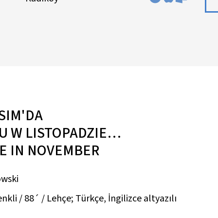
SIM'DA
U W LISTOPADZIE…
E IN NOVEMBER
owski
li / 88´ / Lehçe; Türkçe, İngilizce altyazılı