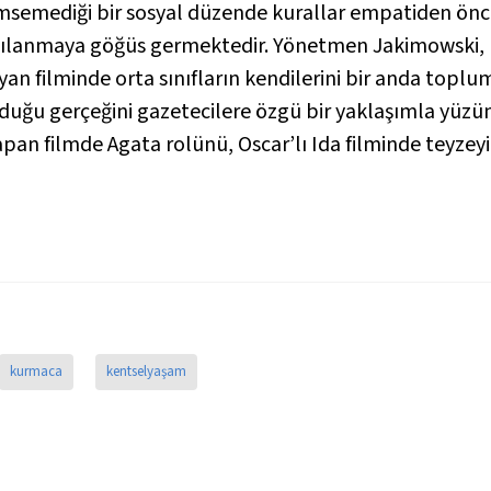
msemediği bir sosyal düzende kurallar empatiden önce
ağılanmaya göğüs germektedir. Yönetmen Jakimowski, 
yan filminde orta sınıfların kendilerini bir anda topl
duğu gerçeğini gazetecilere özgü bir yaklaşımla yüzüm
apan filmde Agata rolünü, Oscar’lı
Ida
filminde teyzey
kurmaca
kentselyaşam