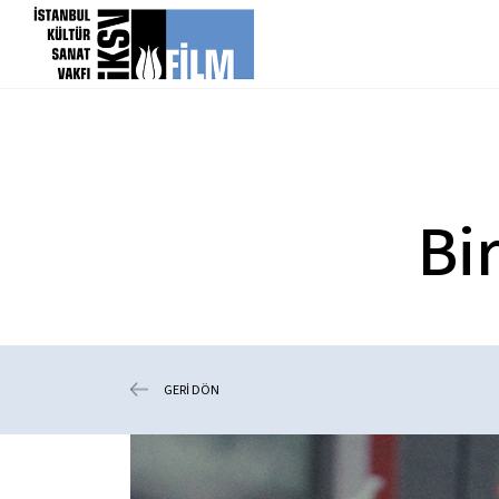
icerigi atla
Bi
GERİ DÖN