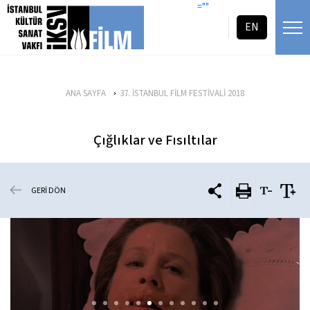
icerigi atla
=""
EN
ANA SAYFA
37. İSTANBUL FİLM FESTİVALİ 2018
Çığlıklar ve Fısıltılar
GERİ DÖN