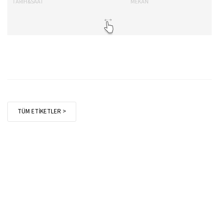
TARİH&SAAT
MEKAN
TA
TÜM ETİKETLER >