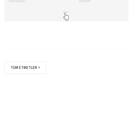
TARİH&SAAT
MEKAN
TA
TÜM ETİKETLER >