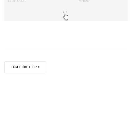
TARİH&SAAT
MEKAN
TA
TÜM ETİKETLER >