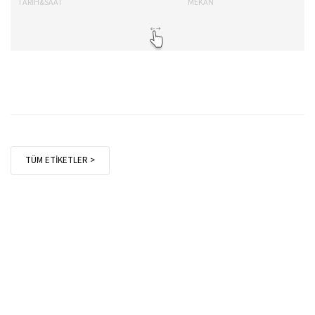
TARİH&SAAT
MEKAN
TA
TÜM ETİKETLER >